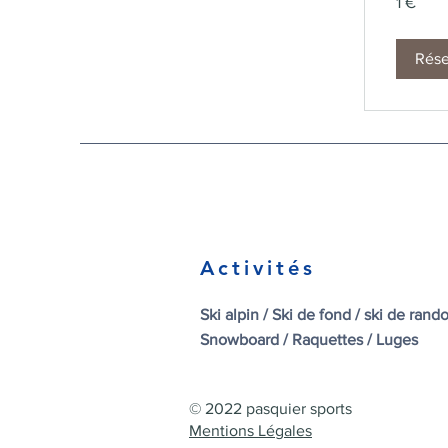
1 €
euro
Rése
Activités
Ski alpin / Ski de fond / ski de ran
Snowboard / Raquettes / Luges
© 2022 pasquier sports
Mentions Légales