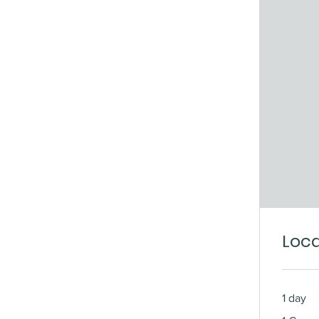
Loca
1 day
1