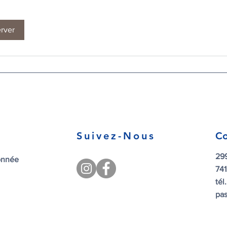
rver
Suivez-Nous
Co
29
donnée
74
tél
pas